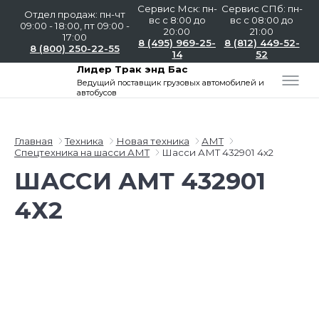
Сервис Мск: пн-
Сервис СПб: пн-
Отдел продаж: пн-чт
вс с 8:00 до
вс с 08:00 до
09:00 - 18:00, пт 09:00 -
20:00
21:00
17:00
8 (495) 969-25-
8 (812) 449-52-
8 (800) 250-22-55
14
52
Лидер Трак энд Бас
Ведущий поставщик
грузовых автомобилей и
автобусов
Главная
Техника
Новая техника
АМТ
Спецтехника на шасси АМТ
Шасси АМТ 432901 4х2
ШАССИ АМТ 432901
4Х2
Слайдшоу