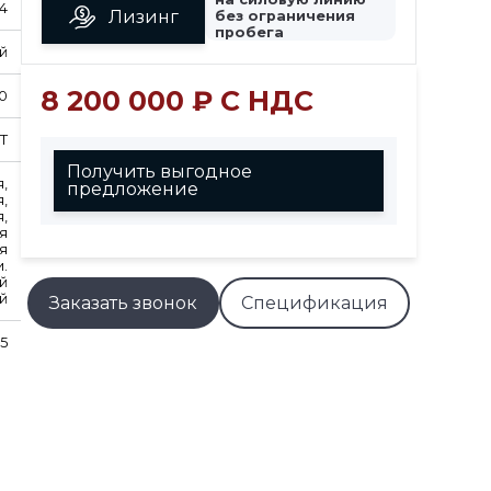
4
Лизинг
без ограничения
пробега
й
8 200 000 ₽ С НДС
0
T
Получить выгодное
,
предложение
,
,
я
я
.
й
й
Заказать звонок
Спецификация
,5