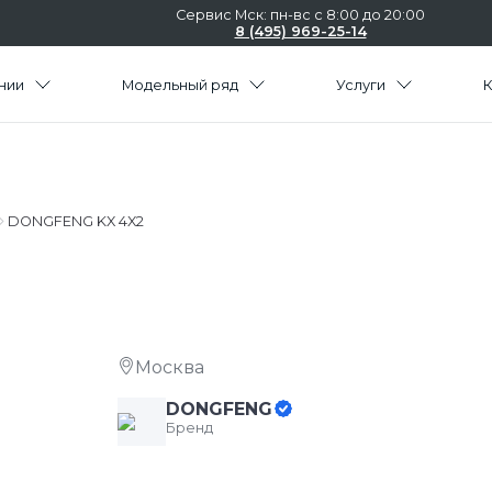
Сервис Мск: пн-вс с 8:00 до 20:00
8 (495) 969-25-14
нии
Модельный ряд
Услуги
DONGFENG KX 4X2
Москва
DONGFENG
Бренд