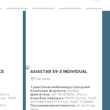
CE
ASIASTAR X9-3 INDIVIDUAL
Под заказ
Туристический/междугородний
Колёсная формула:
4х2/6x2
0 л.с.
Двигатель:
WP 10H375E50, 375 л.с.
туп., FAST,
Коробка передач:
МКПП, 6 ступ., FAST,
6DSX180T/АКПП, 6 ступ., FAST, FC6A185
7+1+1
Пассажировместимость:
от 44+1+1 до
51+1+1