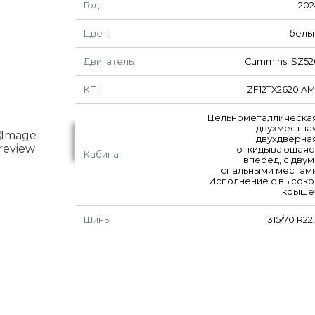
Год:
202
Цвет:
белы
Двигатель:
Cummins ISZ52
КП:
ZF12TX2620 AM
Цельнометаллическая
двухместная
двухдверная
откидывающаяс
Кабина:
вперед, с двум
спальными местами
Исполнение с высоко
крыше
Шины:
315/70 R22