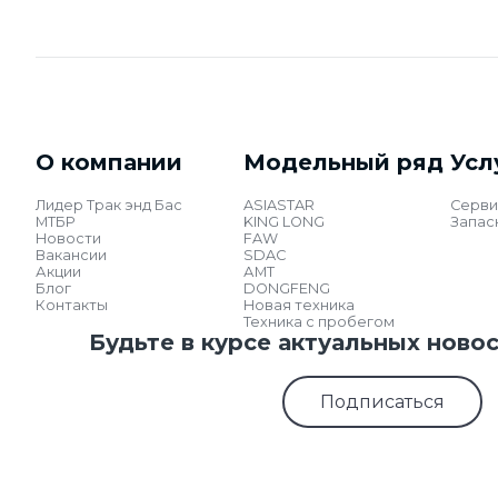
О компании
Модельный ряд
Усл
Лидер Трак энд Бас
ASIASTAR
Серви
МТБР
KING LONG
Запас
Новости
FAW
Вакансии
SDAC
Акции
АМТ
Блог
DONGFENG
Контакты
Новая техника
Техника с пробегом
Будьте в курсе актуальных ново
Подписаться