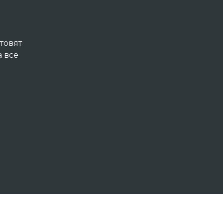
товят
 все