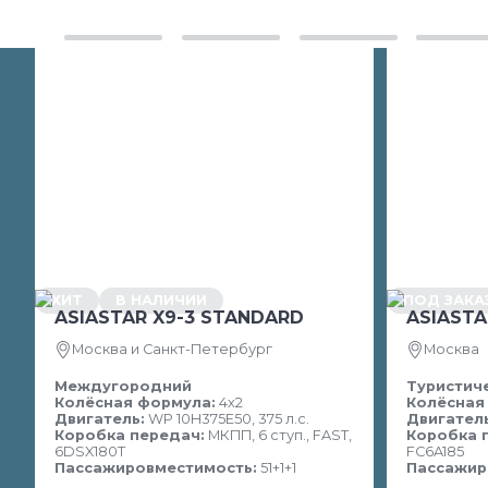
ХИТ
В НАЛИЧИИ
ПОД ЗАКА
ASIASTAR X9-3 STANDARD
ASIASTA
Москва и Санкт-Петербург
Москва
Междугородний
Туристич
Колёсная формула:
4х2
Колёсная
Двигатель:
WP 10H375E50, 375 л.с.
Двигатель
Коробка передач:
МКПП, 6 ступ., FAST,
Коробка 
6DSX180T
FC6A185
Пассажировместимость:
51+1+1
Пассажир