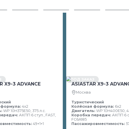
З
ПОД ЗАКАЗ
R X9-3 ADVANCE
ASIASTAR X9-3 ADVAN
Москва
еский
Туристический
 формула:
4х2
Колёсная формула:
6х2
:
WP 10H375E50, 375 л.с.
Двигатель:
WP 10H400E50, 40
передач:
АКПП 6 ступ., FAST,
Коробка передач:
АКПП 6 с
FC6A185
овместимость:
49+1+1
Пассажировместимость:
5