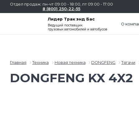
Отдел продаж: пн-чт 09:00 - 18:00, пт 09:00 - 17:00
8 (800) 250-22-55
Лидер Трак энд Бас
О компа
Ведущий поставщик
грузовых автомобилей и автобусов
Главная
Техника
Новая техника
DONGFENG
Тягачи
DONGFENG KX 4X2
Слайдшоу