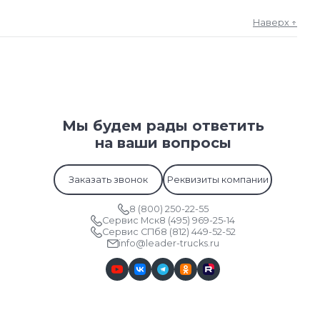
Наверх ↑
Мы будем рады ответить
на ваши вопросы
Заказать звонок
Реквизиты компании
8 (800) 250-22-55
Сервис Мск
8 (495) 969-25-14
Сервис СПб
8 (812) 449-52-52
info@leader-trucks.ru