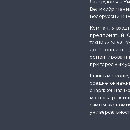
базируются в Ки
Великобритании
Белоруссии и Р
Компания входи
предприятий К
техники SDAC ох
до 12 тонн и пр
ориентированны
пригородных ус
Главными конк
среднетоннажны
снаряженная ма
монтажа различн
самым экономич
универсальност