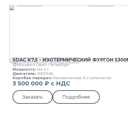
SDAC K7,5 - ИЗОТЕРМИЧЕСКИЙ ФУРГОН 530
РАСПРОДАЖА
В НАЛИЧИИ
Москва и Санкт-Петербург
Мощность:
144 л.с.
Двигатель:
WEICHAI
Коробка передач:
Механическая, 6-ступенчатая
3 500 000 ₽ с НДС
Заказать
Подробнее