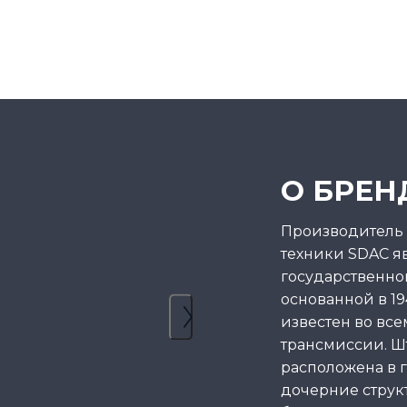
О БРЕН
Производитель
техники SDAC я
государственной
основанной в 19
известен во вс
трансмиссии. Шт
расположена в 
дочерние струк