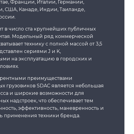
тае, Франции, Италии, Германии,
, США, Канаде, Индии, Таиланде,
оссии.
т в число ста крупнейших публичных
итая. Модельный ряд коммерческой
ватывает технику с полной массой от 3,5
едставлен сериями J и K,
ми на эксплуатацию в городских и
ловиях.
урентными преимуществами
х грузовиков SDAC является небольшая
сса и широкие возможности для
ых надстроек, что обеспечивает тем
ность, эффективность, маневренность и
ь применения техники бренда.