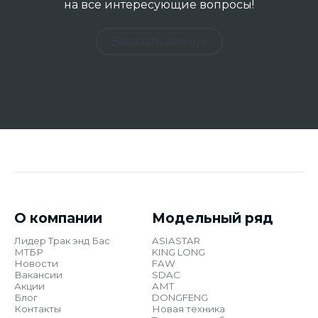
на все интересующие вопросы!
Заказать звонок
О компании
Модельный ряд
Лидер Трак энд Бас
ASIASTAR
МТБР
KING LONG
Новости
FAW
Вакансии
SDAC
Акции
АМТ
Блог
DONGFENG
Контакты
Новая техника