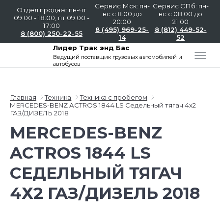
Сервис Мск: пн-
Сервис СПб: пн-
Отдел продаж: пн-чт
вс с 8:00 до
вс с 08:00 до
09:00 - 18:00, пт 09:00 -
20:00
21:00
17:00
8 (495) 969-25-
8 (812) 449-52-
8 (800) 250-22-55
14
52
Лидер Трак энд Бас
Ведущий поставщик
грузовых автомобилей и
автобусов
Главная
Техника
Техника с пробегом
MERCEDES-BENZ ACTROS 1844 LS Седельный тягач 4х2
ГАЗ/ДИЗЕЛЬ 2018
MERCEDES-BENZ
ACTROS 1844 LS
СЕДЕЛЬНЫЙ ТЯГАЧ
4Х2 ГАЗ/ДИЗЕЛЬ 2018