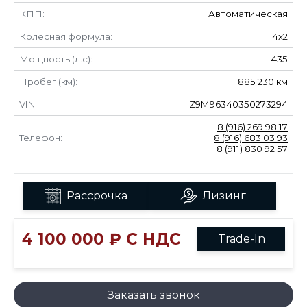
КПП:
Автоматическая
Колёсная формула:
4х2
Мощность (л.с):
435
Пробег (км):
885 230 км
VIN:
Z9M96340350273294
8 (916) 269 98 17
Телефон:
8 (916) 683 03 93
8 (911) 830 92 57
Рассрочка
Лизинг
4 100 000 ₽ С НДС
Trade-In
Заказать звонок