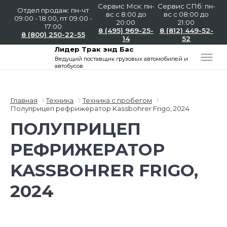
Сервис Мск: пн-
Сервис СПб: пн-
Отдел продаж: пн-чт
вс с 8:00 до
вс с 08:00 до
09:00 - 18:00, пт 09:00 -
20:00
21:00
17:00
8 (495) 969-25-
8 (812) 449-52-
8 (800) 250-22-55
14
52
Лидер Трак энд Бас
Ведущий поставщик
грузовых автомобилей и
автобусов
Главная
Техника
Техника с пробегом
Полуприцеп рефрижератор Kassbohrer Frigo, 2024
ПОЛУПРИЦЕП
РЕФРИЖЕРАТОР
KASSBOHRER FRIGO,
2024
Слайдшоу