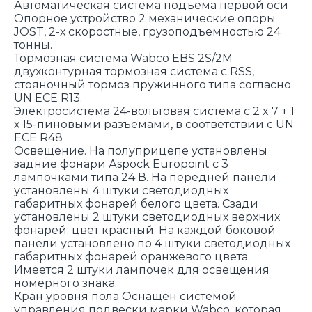
Автоматическая система подъёма первой оси
Опорное устройство 2 механические опоры
JOST, 2-х скоростные, грузоподъемностью 24
тонны.
Тормозная система Wabco EBS 2S/2M
двухконтурная тормозная система с RSS,
стояночный тормоз пружинного типа согласно
UN ECE R13.
Электросистема 24-вольтовая система с 2 x 7 + 1
х 15-пиновыми разъемами, в соответствии с UN
ECE R48
Освещение. На полуприцепе установлены
задние фонари Аspock Europoint с 3
лампочками типа 24 В. На передней панели
установлены 4 штуки светодиодных
габаритных фонарей белого цвета. Сзади
установлены 2 штуки светодиодных верхних
фонарей; цвет красный. На каждой боковой
панели установлено по 4 штуки светодиодных
габаритных фонарей оранжевого цвета.
Имеется 2 штуки лампочек для освещения
номерного знака.
Кран уровня пола Оснащен системой
управления подвески марки Wabco, которая