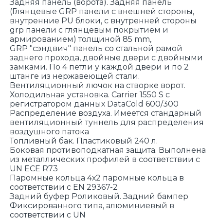
Задняя панель (ворота). Задняя панель
(Глянцевые GRP панели с внешней стороны,
внутренние PU блоки, с внутренней стороны
grp панели с глянцевым покрытием и
армированием) толщиной 85 mm,
GRP "сэндвич" панель со стальной рамой
заднего прохода, двойные двери с двойными
замками. По 4 петли у каждой двери и по 2
штанге из нержавеющей стали.
Вентиляционный лючок на створке ворот.
Холодильная установка. Carrier 1550 S c
регистратором данных DataCold 600/300
Распределение воздуха. Имеется стандарный
вентиляционный туннель для распределения
воздушного патока
Топливный бак. Пластиковый 240 л.
Боковая противоподкатная защита. Выполнена
из металлических профилей в соответствии с
UN ECE R73
Паромные кольца 4х2 паромные кольца в
соответствии с EN 29367-2
Задний буфер Роликовый. Задний бампер
Фиксированного типа, алюминиевый в
соответствии с UN