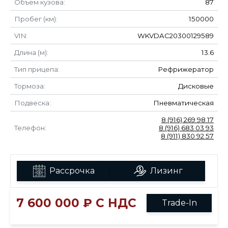
Объем кузова:
87
Пробег (км):
150000
VIN:
WKVDAC20300129589
Длина (м):
13.6
Тип прицепа:
Рефрижератор
Тормоза:
Дисковые
Подвеска:
Пневматическая
8 (916) 269 98 17
Телефон:
8 (916) 683 03 93
8 (911) 830 92 57
Рассрочка
Лизинг
7 600 000 ₽ С НДС
Trade-In