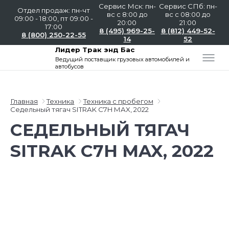
Сервис Мск: пн-
Сервис СПб: пн-
Отдел продаж: пн-чт
вс с 8:00 до
вс с 08:00 до
09:00 - 18:00, пт 09:00 -
20:00
21:00
17:00
8 (495) 969-25-
8 (812) 449-52-
8 (800) 250-22-55
14
52
Лидер Трак энд Бас
Ведущий поставщик
грузовых автомобилей и
автобусов
Главная
Техника
Техника с пробегом
Седельный тягач SITRAK C7H MAX, 2022
СЕДЕЛЬНЫЙ ТЯГАЧ
SITRAK C7H MAX, 2022
Слайдшоу