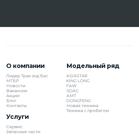
О компании
Модельный ряд
Лидер Трак энд Бас
ASIASTAR
МТБР
KING LONG
Новости
FAW
Вакансии
SDAC
Акции
АМТ
Блог
DONGFENG
Контакты
Новая техника
Техника с пробегом
Услуги
Сервис
Запасные части